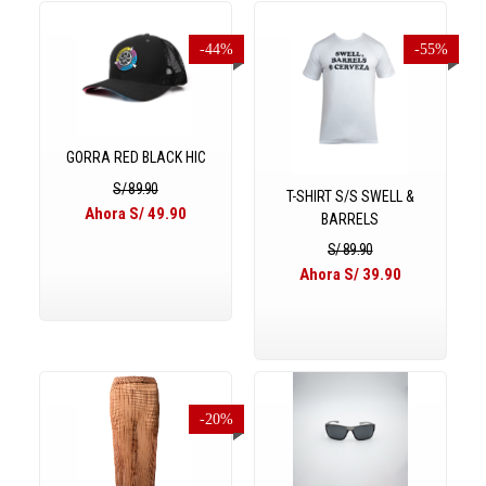
-44%
-55%
GORRA RED BLACK HIC
S/ 89.90
T-SHIRT S/S SWELL &
Ahora S/ 49.90
BARRELS
S/ 89.90
Ahora S/ 39.90
-20%